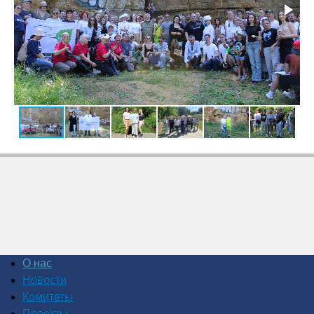
Back
to
top
О нас
Новости
Комитеты
Проекты