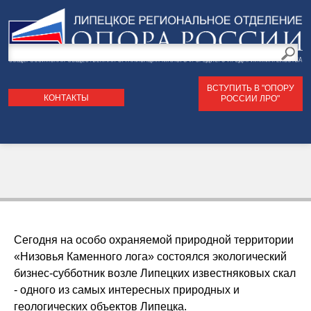
Поиск
по
Форма
сайту
ВСТУПИТЬ В "ОПОРУ
поиска
КОНТАКТЫ
РОССИИ ЛРО"
Сегодня на особо охраняемой природной территории
«Низовья Каменного лога» состоялся экологический
бизнес-субботник возле Липецких известняковых скал
- одного из самых интересных природных и
геологических объектов Липецка.