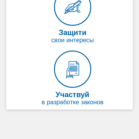
Защити
свои интересы
Участвуй
в разработке законов
Back
Back
to
to
top
top