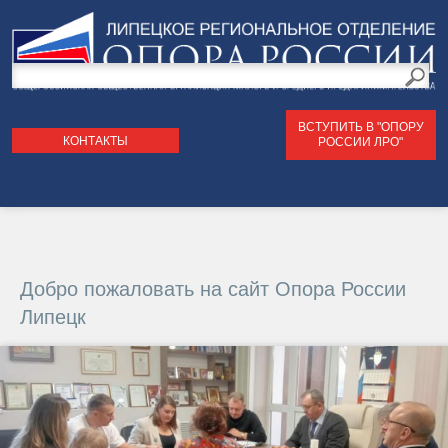
Поиск
по
Форма
сайту
ВСТУПИТЬ В "ОПОРУ
поиска
КОНТАКТЫ
РОССИИ ЛРО"
Back
Добро пожаловать на сайт Опора России
to
Липецк
top
Российско-
Китайский