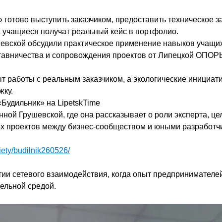
ово выступить заказчиком, предоставить техническое за
а учащиеся получат реальный кейс в портфолио.
шевской обсудили практическое применение навыков учащих
тавничества и сопровождения проектов от Липецкой ОПОРЫ
.
т работы с реальным заказчиком, а экологические инициат
жку.
Будильник» на LipetskTime
нной Грушевской, где она рассказывает о роли эксперта, це
х проектов между бизнес-сообществом и юными разработч
ociety/budilnik260526/
тии сетевого взаимодействия, когда опыт предпринимателе
ельной средой.