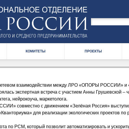
Поиск
по
Форма
сайту
поиска
КОМИТЕТЫ
ПРОЕКТЫ
 сетевом взаимодействии между ЛРО «ОПОРЫ РОССИИ» и 
оялась экспертная встреча с участием Анны Грушевской – 
атега, нейрокоуча, маркетолога.
ИИ» совместно с движением «Зелёная Россия» выступил
«Кванториума» для реализации экологических проектов по 
 бота по РСМ, который позволит автоматизировать и ускор