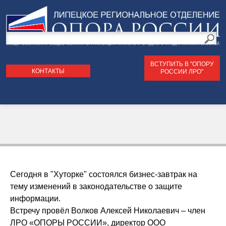
Поиск
по
Форма
сайту
ВСТУПИТЬ В "ОПОРУ
поиска
КОНТАКТЫ
РОССИИ ЛРО"
Сегодня в "Хуторке" состоялся бизнес-завтрак на
тему изменений в законодательстве о защите
информации.
Встречу провёл Волков Алексей Николаевич – член
ЛРО «ОПОРЫ РОССИИ», директор ООО