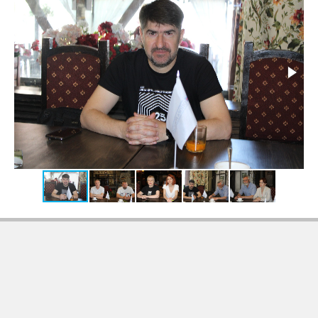
Back
to
top