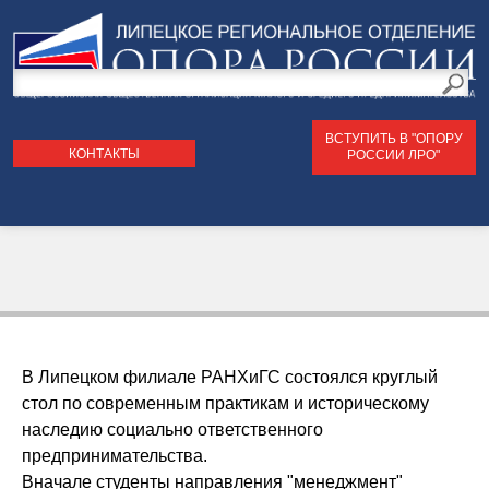
Поиск
по
Форма
сайту
ВСТУПИТЬ В "ОПОРУ
поиска
КОНТАКТЫ
РОССИИ ЛРО"
В Липецком филиале РАНХиГС состоялся круглый
стол по современным практикам и историческому
наследию социально ответственного
предпринимательства.
Вначале студенты направления "менеджмент"