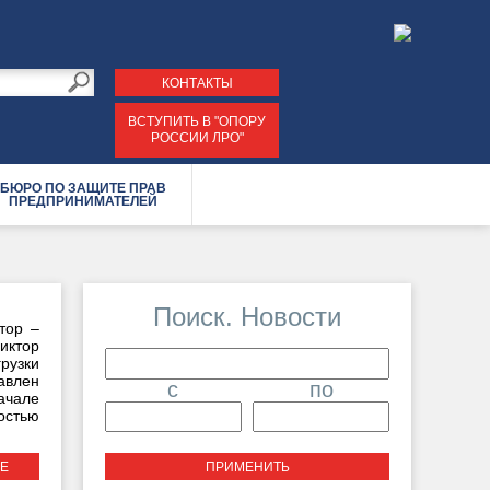
КОНТАКТЫ
ВСТУПИТЬ В "ОПОРУ
РОССИИ ЛРО"
БЮРО ПО ЗАЩИТЕ ПРАВ
ПРЕДПРИНИМАТЕЛЕЙ
Поиск. Новости
тор –
иктор
рузки
авлен
c
по
ачале
Дата
Дата
стью
Е