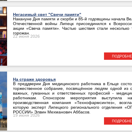
Негасимый свет "Свечи памяти"
Накануне Дня памяти и скорби и 85-й годовщины начала Ве
Отечественной войны Липецк присоединился к Всеросси
акции «Свеча памяти». Частью шествия стали несколько 
горожан.
22 июня 2026
ПОДРОБНЕ
На страже здоровья
В преддверии Дня медицинского работника в Ельце состо
торжественное собрание, посвящённое людям одной из 
важных, гуманных и ответственных профессий - медици
работникам. Спонсором мероприятия выступила на
производственная компания «Технофармсинтез», возгла
которую эксперт Липецкого регионального отделения «
РОССИИ» Элвин Мехманович Аббасов.
19 июня 2026
ПОДРОБНЕ