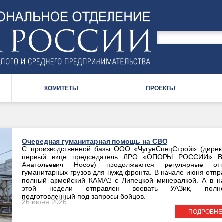
Поиск
по
Форма
сайту
поиска
КОМИТЕТЫ
ПРОЕКТЫ
Очередная гуманитарная помощь на СВО
С производственной базы ООО «ЧугунСпецСтрой» (дирек
первый вице председатель ЛРО «ОПОРЫ РОССИИ» В
Анатольевич Носов) продолжаются регулярные отг
гуманитарных грузов для нужд фронта. В начале июня отпр
полный армейский КАМАЗ с Липецкой минералкой. А в н
этой недели отправлен воевать УАЗик, полно
подготовленный под запросы бойцов.
26 июня 2026
ПОДРОБНЕ