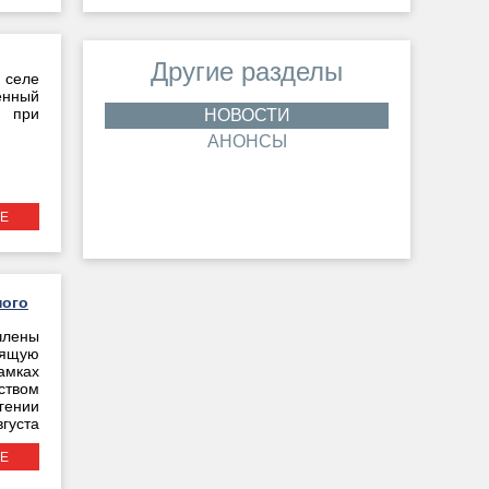
Другие разделы
 селе
енный
х при
НОВОСТИ
АНОНСЫ
Е
ного
члены
ящую
амках
ством
гении
густа
Е