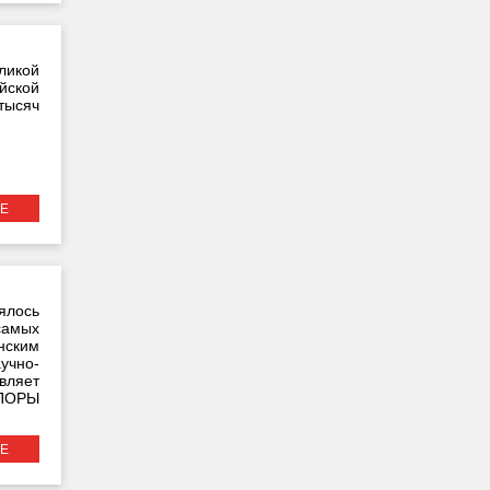
ликой
йской
тысяч
Е
ялось
самых
нским
учно-
вляет
ОПОРЫ
Е