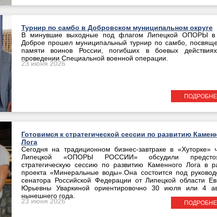
Турнир по самбо в Добровском муниципальном округе
В минувшие выходные под флагом Липецкой ОПОРЫ в
Доброе прошел муниципальный турнир по самбо, посвящ
памяти воинов России, погибших в боевых действия
проведении Специальной военной операции.
23 июня 2026
ПОДРОБНЕ
Готовимся к стратегической сессии по развитию Камен
Лога
Сегодня на традиционном бизнес-завтраке в «Хуторке» 
Липецкой «ОПОРЫ РОССИИ» обсудили предсто
стратегическую сессию по развитию Каменного Лога в р
проекта «Минеральные воды».Она состоится под руковод
сенатора Российской Федерации от Липецкой области Ев
Юрьевны Уваркиной ориентировочно 30 июля или 4 ав
нынешнего года.
23 июня 2026
ПОДРОБНЕ