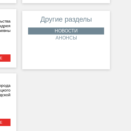
Другие разделы
ьства
дрея
аевны
НОВОСТИ
АНОНСЫ
Е
орода
цкого
дской
Е