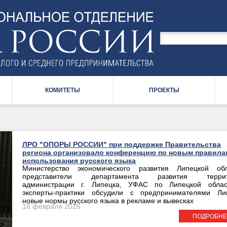
Поиск
по
Форма
сайту
поиска
КОМИТЕТЫ
ПРОЕКТЫ
ЛРО "ОПОРЫ РОССИИ" при поддержке Правительства
региона организовало конференцию по новым правила
использования русского языка
Министерство экономического развития Липецкой обл
представители департамента развития террит
администрации г. Липецка, УФАС по Липецкой обла
эксперты-практики обсудили с предпринимателями Ли
новые нормы русского языка в рекламе и вывесках
16 февраля 2026
ПОДРОБНЕ