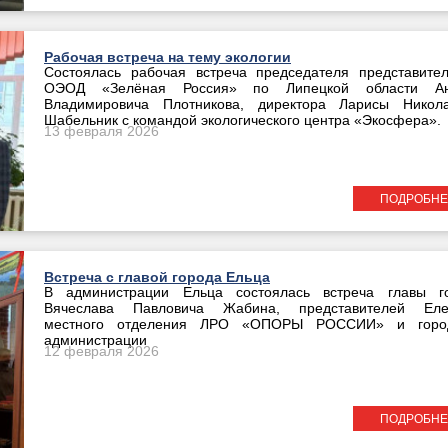
Рабочая встреча на тему экологии
Состоялась рабочая встреча председателя представител
ОЭОД «Зелёная Россия» по Липецкой области Ан
Владимировича Плотникова, директора Ларисы Никол
Шабельник с командой экологического центра «Экосфера».
13 февраля 2026
ПОДРОБНЕ
Встреча с главой города Ельца
В администрации Ельца состоялась встреча главы г
Вячеслава Павловича Жабина, представителей Еле
местного отделения ЛРО «ОПОРЫ РОССИИ» и горо
администрации
12 февраля 2026
ПОДРОБНЕ