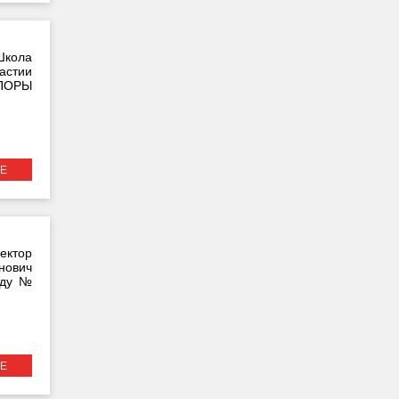
Школа
астии
ОПОРЫ
Е
ктор
нович
аду №
Е