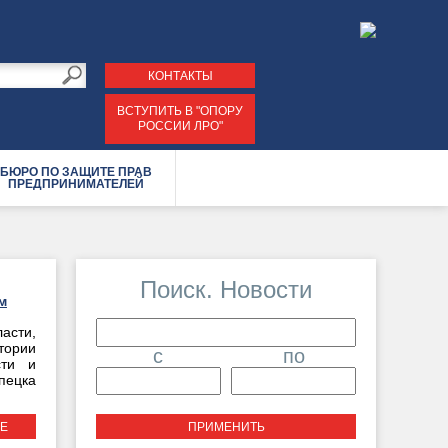
КОНТАКТЫ
ВСТУПИТЬ В "ОПОРУ
РОССИИ ЛРО"
БЮРО ПО ЗАЩИТЕ ПРАВ
ПРЕДПРИНИМАТЕЛЕЙ
Поиск. Новости
м
асти,
ории
c
по
сти и
Дата
Дата
пецка
Е